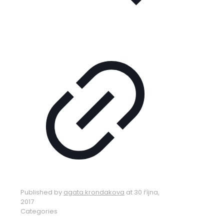
Published by
agata.krondakova
at
30 října,
2017
Categories