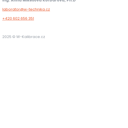
Ing. Anna Mikešová Korbářová, Ph.D
laborator@w-technika.cz
+420 602 656 351
2025 © W-Kalibrace.cz