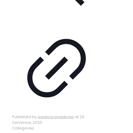
Published by
agata.krondakova
at
29
července, 2025
Categories