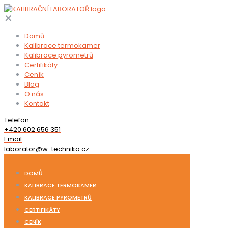
✕
Domů
Kalibrace termokamer
Kalibrace pyrometrů
Certifikáty
Ceník
Blog
O nás
Kontakt
Telefon
+420 602 656 351
Email
laborator@w-technika.cz
DOMŮ
KALIBRACE TERMOKAMER
KALIBRACE PYROMETRŮ
CERTIFIKÁTY
CENÍK