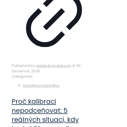
Published by
agata.krondakova
at
29
července, 2025
Categories
Uncategorized @cs
Proč kalibraci
nepodceňovat: 5
reálných situací, kdy