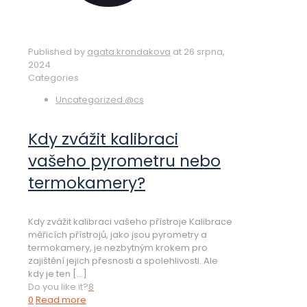
Published by
agata.krondakova
at
26 srpna,
2024
Categories
Uncategorized @cs
Kdy zvážit kalibraci
vašeho pyrometru nebo
termokamery?
Kdy zvážit kalibraci vašeho přístroje Kalibrace
měřicích přístrojů, jako jsou pyrometry a
termokamery, je nezbytným krokem pro
zajištění jejich přesnosti a spolehlivosti. Ale
kdy je ten
[…]
Do you like it?
8
0
Read more