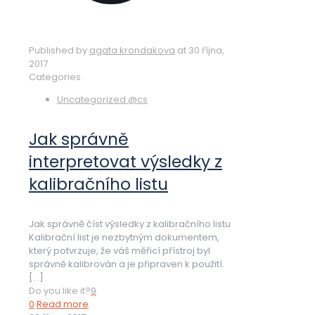
Published by
agata.krondakova
at
30 října,
2017
Categories
Uncategorized @cs
Jak správně
interpretovat výsledky z
kalibračního listu
Jak správně číst výsledky z kalibračního listu
Kalibrační list je nezbytným dokumentem,
který potvrzuje, že váš měřicí přístroj byl
správně kalibrován a je připraven k použití.
[…]
Do you like it?
9
0
Read more