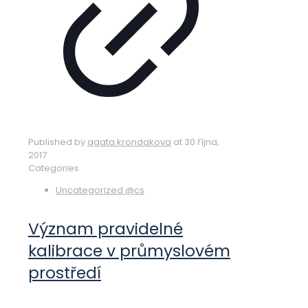
Published by
agata.krondakova
at
30 října,
2017
Categories
Uncategorized @cs
Význam pravidelné
kalibrace v průmyslovém
prostředí