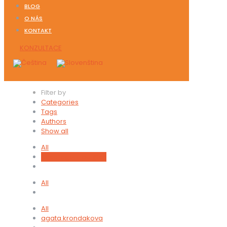
BLOG
O NÁS
KONTAKT
KONZULTACE
Filter by
Categories
Tags
Authors
Show all
All
Uncategorized @cs
All
All
agata.krondakova