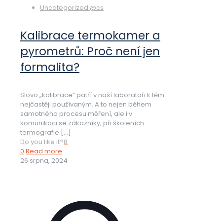
Uncategorized @cs
Kalibrace termokamer a
pyrometrů: Proč není jen
formalita?
Slovo „kalibrace“ patří v naší laboratoři k těm
nejčastěji používaným. A to nejen během
samotného procesu měření, ale i v
komunikaci se zákazníky, při školeních
termografie
[…]
Do you like it?
8
0
Read more
26 srpna, 2024