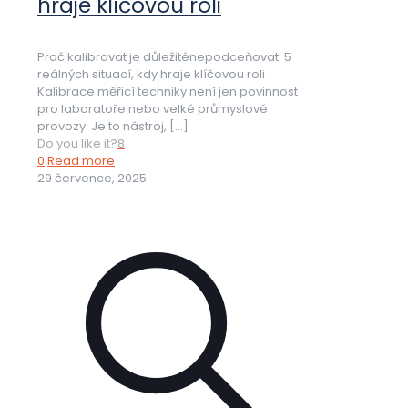
hraje klíčovou roli
Proč kalibravat je důležiténepodceňovat: 5
reálných situací, kdy hraje klíčovou roli
Kalibrace měřicí techniky není jen povinnost
pro laboratoře nebo velké průmyslové
provozy. Je to nástroj,
[…]
Do you like it?
8
0
Read more
29 července, 2025