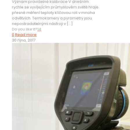
Význam pravidelné kalibrace V dnešním
rychle se vyvíjejícím průmyslovém světě hraje
přesné měření teploty klíčovou roli v mnoha
odvětvích. Termokamery a pyrometry jsou
nepostradatelnými nástroji v
[…]
Do you like it?
14
0
Read more
30 října, 2017