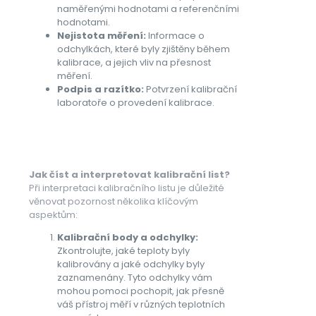
naměřenými hodnotami a referenčními
hodnotami.
Nejistota měření:
Informace o
odchylkách, které byly zjištěny během
kalibrace, a jejich vliv na přesnost
měření.
Podpis a razítko:
Potvrzení kalibrační
laboratoře o provedení kalibrace.
Jak číst a interpretovat kalibrační list?
Při interpretaci kalibračního listu je důležité
věnovat pozornost několika klíčovým
aspektům:
Kalibrační body a odchylky:
Zkontrolujte, jaké teploty byly
kalibrovány a jaké odchylky byly
zaznamenány. Tyto odchylky vám
mohou pomoci pochopit, jak přesně
váš přístroj měří v různých teplotních