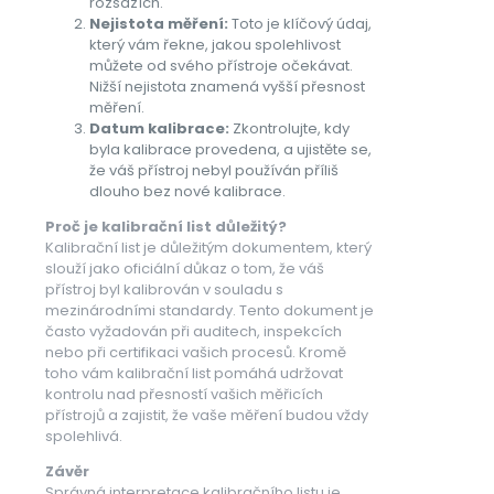
rozsazích.
Nejistota měření:
Toto je klíčový údaj,
který vám řekne, jakou spolehlivost
můžete od svého přístroje očekávat.
Nižší nejistota znamená vyšší přesnost
měření.
Datum kalibrace:
Zkontrolujte, kdy
byla kalibrace provedena, a ujistěte se,
že váš přístroj nebyl používán příliš
dlouho bez nové kalibrace.
Proč je kalibrační list důležitý?
Kalibrační list je důležitým dokumentem, který
slouží jako oficiální důkaz o tom, že váš
přístroj byl kalibrován v souladu s
mezinárodními standardy. Tento dokument je
často vyžadován při auditech, inspekcích
nebo při certifikaci vašich procesů. Kromě
toho vám kalibrační list pomáhá udržovat
kontrolu nad přesností vašich měřicích
přístrojů a zajistit, že vaše měření budou vždy
spolehlivá.
Závěr
Správná interpretace kalibračního listu je