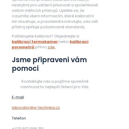
nezbytná pro udržení přesnosti a spolehlivosti
vašich měřicích přístrojů. Ujistěte se, že
rozumíte všem informacím, které kalibrační
list obsahuje, a pravidelně kontrolujte, zda váš
přístroj splňuje požadované standardy.
Potřebujete kalibraci? Objednejte si
kalibraci termokamer
nebo
kalibraci
pyrometrů
přímo
zde.
Jsme připraveni vám
pomoci
Kontaktujte nás a pojďme společně
navrhnout to nejlepší řešení pro Vás.
E-mail
laborator@w-technika.cz
Telefon
+420 602 656 351