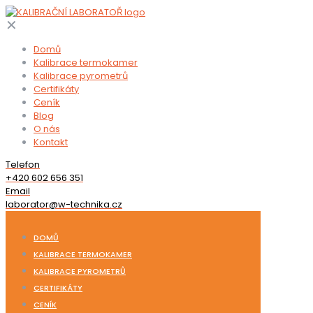
✕
Domů
Kalibrace termokamer
Kalibrace pyrometrů
Certifikáty
Ceník
Blog
O nás
Kontakt
Telefon
+420 602 656 351
Email
laborator@w-technika.cz
DOMŮ
KALIBRACE TERMOKAMER
KALIBRACE PYROMETRŮ
CERTIFIKÁTY
CENÍK