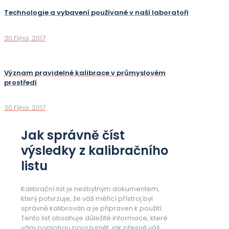
Technologie a vybavení používané v naší laboratoři
30 října, 2017
Význam pravidelné kalibrace v průmyslovém
prostředí
30 října, 2017
Jak správně číst
výsledky z kalibračního
listu
Kalibrační list je nezbytným dokumentem,
který potvrzuje, že váš měřicí přístroj byl
správně kalibrován a je připraven k použití.
Tento list obsahuje důležité informace, které
vám pomohou porozumět, jak přesně váš