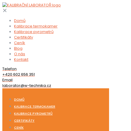
✕
Domů
Kalibrace termokamer
Kalibrace pyrometrů
Certifikáty
Ceník
Blog
O nás
Kontakt
Telefon
+420 602 656 351
Email
laborator@w-technika.cz
DOMŮ
KALIBRACE TERMOKAMER
KALIBRACE PYROMETRŮ
CERTIFIKÁTY
CENÍK