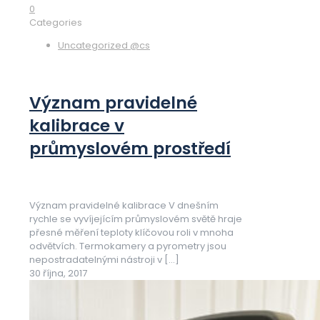
0
Categories
Uncategorized @cs
Význam pravidelné
kalibrace v
průmyslovém prostředí
Význam pravidelné kalibrace V dnešním
rychle se vyvíjejícím průmyslovém světě hraje
přesné měření teploty klíčovou roli v mnoha
odvětvích. Termokamery a pyrometry jsou
nepostradatelnými nástroji v
[…]
30 října, 2017