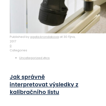
Published by
agata.krondakova
at
30 října,
2017
0
Categories
Uncategorized @cs
Jak správně
interpretovat výsledky z
kalibračního listu