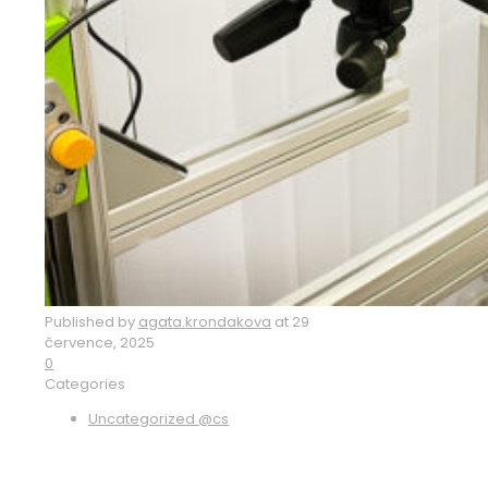
Published by
agata.krondakova
at
29
července, 2025
0
Categories
Uncategorized @cs