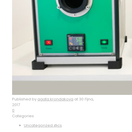
Published by
agata.krondakova
at
30 října,
2017
0
Categories
Uncategorized @cs