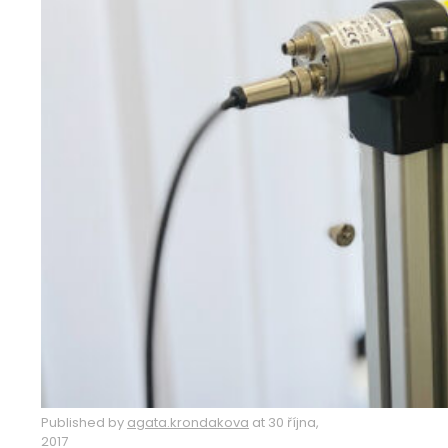
Published by
agata.krondakova
at
30 října,
2017