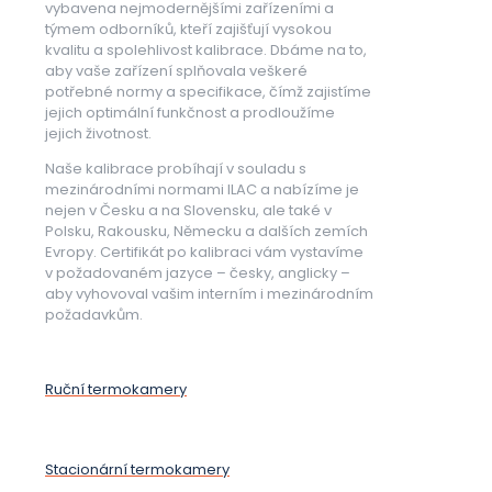
vybavena nejmodernějšími zařízeními a
týmem odborníků, kteří zajišťují vysokou
kvalitu a spolehlivost kalibrace. Dbáme na to,
aby vaše zařízení splňovala veškeré
potřebné normy a specifikace, čímž zajistíme
jejich optimální funkčnost a prodloužíme
jejich životnost.
Naše kalibrace probíhají v souladu s
mezinárodními normami ILAC a nabízíme je
nejen v Česku a na Slovensku, ale také v
Polsku, Rakousku, Německu a dalších zemích
Evropy. Certifikát po kalibraci vám vystavíme
v požadovaném jazyce – česky, anglicky –
aby vyhovoval vašim interním i mezinárodním
požadavkům.
Ruční termokamery
Stacionární termokamery