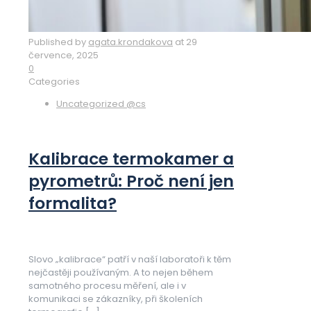
Published by
agata.krondakova
at
29
července, 2025
0
Categories
Uncategorized @cs
Kalibrace termokamer a
pyrometrů: Proč není jen
formalita?
Slovo „kalibrace“ patří v naší laboratoři k těm
nejčastěji používaným. A to nejen během
samotného procesu měření, ale i v
komunikaci se zákazníky, při školeních