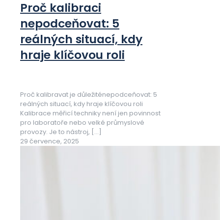
Proč kalibraci
nepodceňovat: 5
reálných situací, kdy
hraje klíčovou roli
Proč kalibravat je důležiténepodceňovat: 5
reálných situací, kdy hraje klíčovou roli
Kalibrace měřicí techniky není jen povinnost
pro laboratoře nebo velké průmyslové
provozy. Je to nástroj,
[…]
29 července, 2025