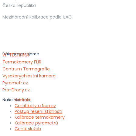
Česká republika
Mezinárodní kalibrace podle ILAC.
Dále provozujeme
W-TECHNIKA
Termokamery FLIR
Centrum Termografie
Vysokorychlostni kamera
Pyrometr.cz
Pro-Drony.cz
Naše nabídka
Kontakt
Certifikáty a Normy
Postup řešení stížností
Kalibrace termokamery
Kalibrace pyrometrů
Ceník služeb