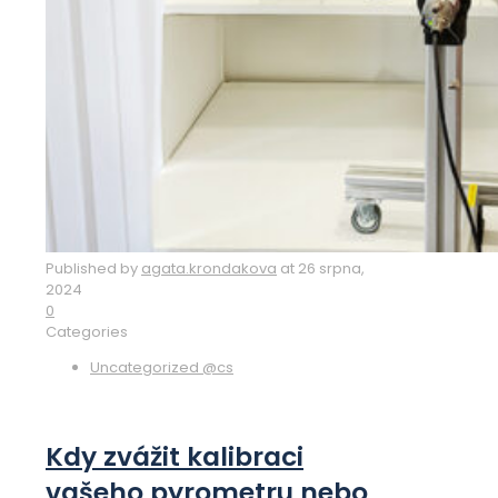
Published by
agata.krondakova
at
26 srpna,
2024
0
Categories
Uncategorized @cs
Kdy zvážit kalibraci
vašeho pyrometru nebo