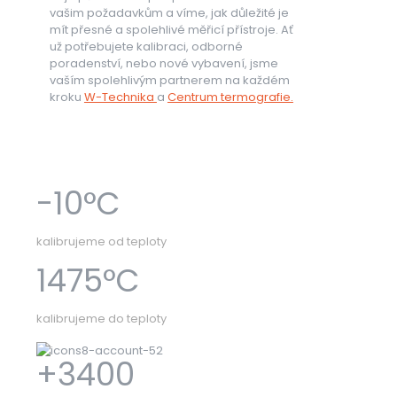
vašim požadavkům a víme, jak důležité je
mít přesné a spolehlivé měřicí přístroje. Ať
už potřebujete kalibraci, odborné
poradenství, nebo nové vybavení, jsme
vaším spolehlivým partnerem na každém
kroku​
W-Technika
a
Centrum termografie.
-10
°C
kalibrujeme od teploty
1475
°C
kalibrujeme do teploty
+
3400