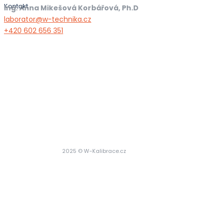
Kontakt
Ing. Anna Mikešová Korbářová, Ph.D
laborator@w-technika.cz
+420 602 656 351
2025 © W-Kalibrace.cz