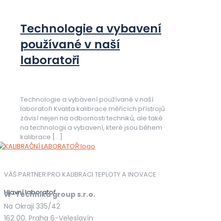
Technologie a vybavení
používané v naší
laboratoři
Technologie a vybavení používané v naší
laboratoři Kvalita kalibrace měřicích přístrojů
závisí nejen na odbornosti techniků, ale také
na technologii a vybavení, které jsou během
kalibrace
[…]
VÁŠ PARTNER PRO KALIBRACI TEPLOTY A INOVACE
Hlavní laboratoř
W-Technika group s.r.o.
Na Okraji 335/42
162 00, Praha 6-Veleslavín