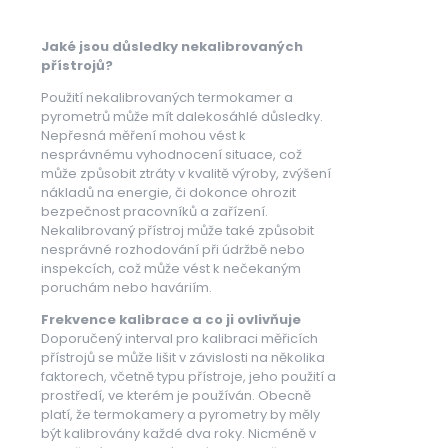
Jaké jsou důsledky nekalibrovaných
přístrojů?
Použití nekalibrovaných termokamer a
pyrometrů může mít dalekosáhlé důsledky.
Nepřesná měření mohou vést k
nesprávnému vyhodnocení situace, což
může způsobit ztráty v kvalitě výroby, zvýšení
nákladů na energie, či dokonce ohrozit
bezpečnost pracovníků a zařízení.
Nekalibrovaný přístroj může také způsobit
nesprávné rozhodování při údržbě nebo
inspekcích, což může vést k nečekaným
poruchám nebo haváriím.
Frekvence kalibrace a co ji ovlivňuje
Doporučený interval pro kalibraci měřicích
přístrojů se může lišit v závislosti na několika
faktorech, včetně typu přístroje, jeho použití a
prostředí, ve kterém je používán. Obecně
platí, že termokamery a pyrometry by měly
být kalibrovány každé dva roky. Nicméně v