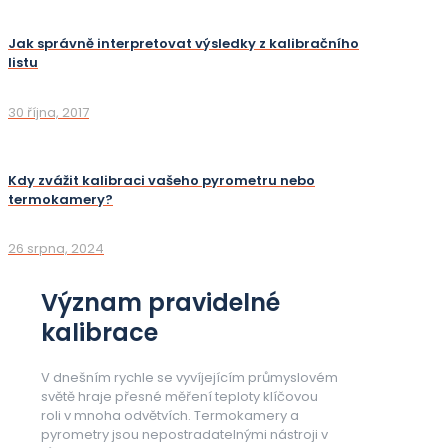
Jak správně interpretovat výsledky z kalibračního
listu
30 října, 2017
Kdy zvážit kalibraci vašeho pyrometru nebo
termokamery?
26 srpna, 2024
Význam pravidelné
kalibrace
V dnešním rychle se vyvíjejícím průmyslovém
světě hraje přesné měření teploty klíčovou
roli v mnoha odvětvích. Termokamery a
pyrometry jsou nepostradatelnými nástroji v