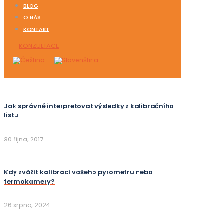
BLOG
O NÁS
KONTAKT
KONZULTACE
Jak správně interpretovat výsledky z kalibračního
listu
30 října, 2017
Kdy zvážit kalibraci vašeho pyrometru nebo
termokamery?
26 srpna, 2024