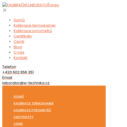
✕
Domů
Kalibrace termokamer
Kalibrace pyrometrů
Certifikáty
Ceník
Blog
O nás
Kontakt
Telefon
+420 602 656 351
Email
laborator@w-technika.cz
DOMŮ
KALIBRACE TERMOKAMER
KALIBRACE PYROMETRŮ
CERTIFIKÁTY
CENÍK